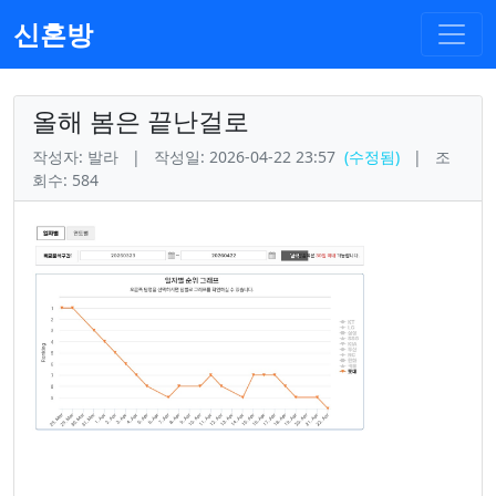
신혼방
올해 봄은 끝난걸로
작성자: 발라
|
작성일: 2026-04-22 23:57
(수정됨)
|
조
회수: 584